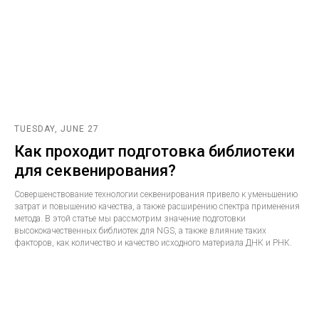
TUESDAY, JUNE 27
Как проходит подготовка библиотеки
для секвенирования?
Совершенствование технологии секвенирования привело к уменьшению
затрат и повышению качества, а также расширению спектра применения
метода. В этой статье мы рассмотрим значение подготовки
высококачественных библиотек для NGS, а также влияние таких
факторов, как количество и качество исходного материала ДНК и РНК.