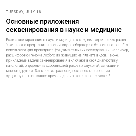
TUESDAY, JULY 18
Основные приложения
секвенирования в науке и медицине
Роль секвенирования в науке и медицине с каждым годом только растет.
Уже сложно представить генетическую лабораторию без секвенатора. Его
используют для проведения фундаментальных исследований, например,
расшифровки генома любого из живущих на планете видов. Также,
прикладные задачи секвенирования включают в себя диагностику
патологий, определение особенностей раковых опухолей, селекции и
многого другого. Так какие же разновидности секвенирования
существуют в настоящее время и для чего они используются?