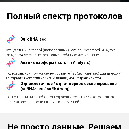
Полный спектр протоколов
Bulk RNA-seq
Стандартный, stranded (направленный), low-input/degraded RNA, total
RNA, polyA-selected. Референсные глубины секвенирования.
Анализ изоформ (Isoform Analysis)
Полнотранскриптомное секвенирование (Iso-Seq, long-read) для детекции
альтернативного сплайсинга, слияний, новых транскриптов.
Одноклеточное / одноядерное секвенирование
(scRNA-seq / snRNA-seq)
Полноценный цикл работ – от подготовки суспензий до сложнейшего
анализа гетерогенности клеточных популяций.
Не просто данные. Решаем