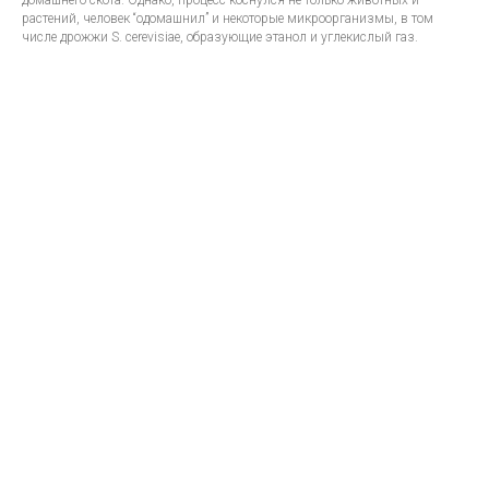
домашнего скота. Однако, процесс коснулся не только животных и
растений, человек “одомашнил” и некоторые микроорганизмы, в том
числе дрожжи S. cerevisiae, образующие этанол и углекислый газ.