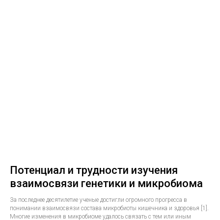
Потенциал и трудности изучения
взаимосвязи генетики и микробиома
За последнее десятилетие ученые достигли огромного прогресса в
понимании взаимосвязи состава микробиоты кишечника и здоровья [1].
Многие изменения в микробиоме удалось связать с тем или иным