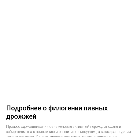
Подробнее о филогении пивных
дрожжей
Процесс одомашнивания ознаменовал активный переход от охоты и
собирательства к появлению и развитию земледелия, а также разведения