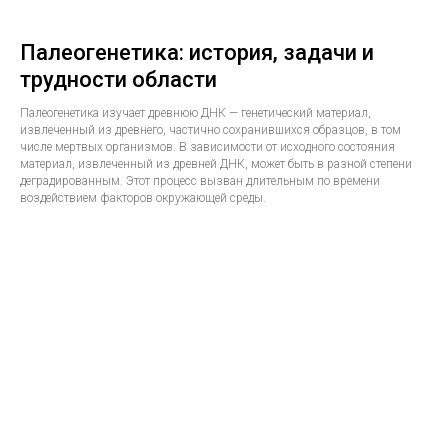
Палеогенетика: история, задачи и
трудности области
Палеогенетика изучает древнюю ДНК — генетический материал,
извлеченный из древнего, частично сохранившихся образцов, в том
числе мертвых организмов. В зависимости от исходного состояния
материал, извлеченный из древней ДНК, может быть в разной степени
деградированным. Этот процесс вызван длительным по времени
воздействием факторов окружающей среды.