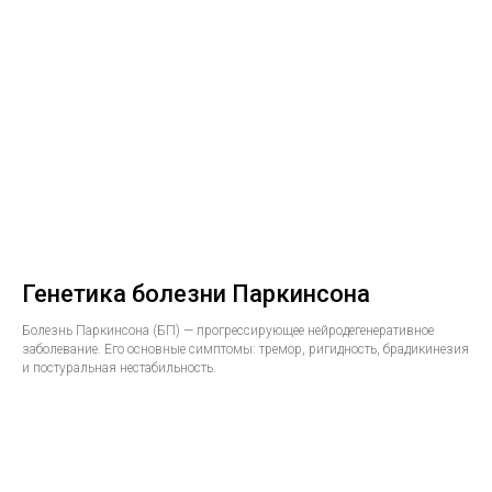
Генетика болезни Паркинсона
Болезнь Паркинсона (БП) — прогрессирующее нейродегенеративное
заболевание. Его основные симптомы: тремор, ригидность, брадикинезия
и постуральная нестабильность.