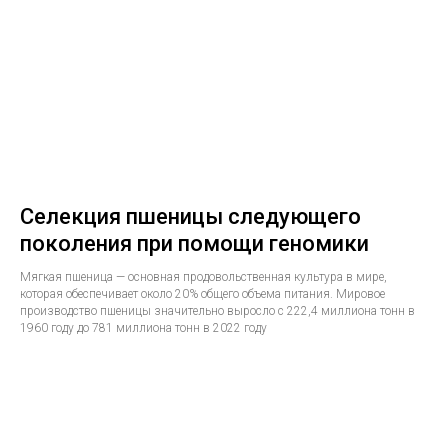
Селекция пшеницы следующего
поколения при помощи геномики
Мягкая пшеница — основная продовольственная культура в мире,
которая обеспечивает около 20% общего объема питания. Мировое
производство пшеницы значительно выросло с 222,4 миллиона тонн в
1960 году до 781 миллиона тонн в 2022 году