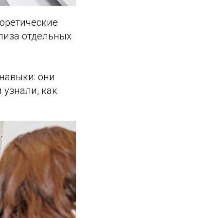
еоретические
лиза отдельных
навыки: они
 узнали, как