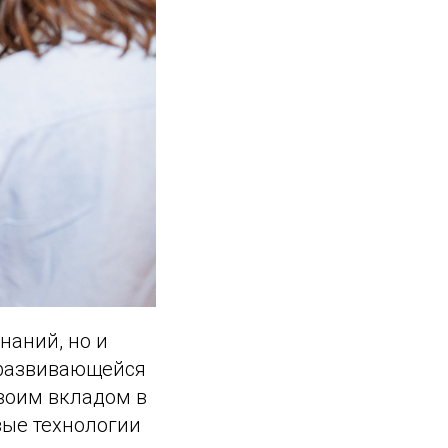
наний, но и
 развивающейся
воим вкладом в
вые технологии