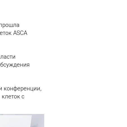
 прошла
еток ASCA
бласти
обсуждения
и конференции,
 клеток с