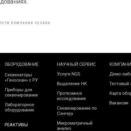
едованиях.
ОСТИ КОМПАНИИ СЕСАНА
ОБОРУДОВАНИЕ
НАУЧНЫЙ СЕРВИС
КОМПАНИ
Услуги NGS
Демо-лаб
Секвенаторы
«Геноскан» с РУ
Выделение НК
Тестовый 
Приборы для
Протеомное
Карта обо
секвенирования
исследование
Вакансии
Лабораторное
Секвенирование по
оборудование
Сэнгеру
Микроматричный
РЕАКТИВЫ
анализ