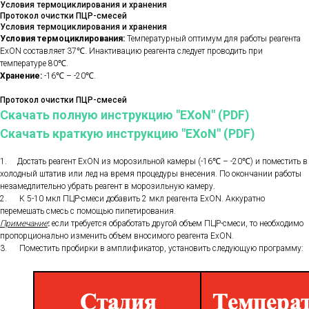
Условия термоциклирования и хранения
Протокол очистки ПЦР-смесей
Условия термоциклирования и хранения
Условия термоциклирования:
Температурный оптимум для работы реагента
ExON составляет 37℃. Инактивацию реагента следует проводить при
температуре 80℃.
Хранение:
-16℃ – -20℃.
Протокол очистки ПЦР-смесей
Скачать полную инструкцию "EXoN" (PDF)
Скачать краткую инструкцию "EXoN" (PDF)
1.
Достать реагент ExON из морозильной камеры (-16℃ – -20℃) и поместить в
холодный штатив или лед на время процедуры внесения. По окончании работы
незамедлительно убрать реагент в морозильную камеру.
2. К 5-10 мкл ПЦР-смеси добавить 2 мкл реагента ExON. Аккуратно
перемешать смесь с помощью пипетирования.
Примечание
:
если требуется обработать другой объем ПЦР-смеси, то необходимо
пропорционально изменить объем вносимого реагента ExON.
3. Поместить пробирки в амплификатор, установить следующую программу: