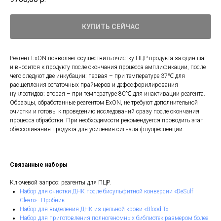
КУПИТЬ СЕЙЧАС
Реагент ExON позволяет осуществить очистку ПЦР-продукта за один шаг
и вносится к продукту после окончания процесса амплификации, после
чего следуют две инкубации: первая – при температуре 37℃ для
расщепления остаточных праймеров и дефосфорилирования
нуклеотидов; вторая – при температуре 80℃ для инактивации реагента.
Образцы, обработанные реагентом ExON, не требуют дополнительной
очистки и готовы к проведению исследований сразу после окончания
процесса обработки. При необходимости рекомендуется проводить этап
обессоливания продукта для усиления сигнала флуоресценции.
Связанные наборы
Ключевой запрос: реагенты для ПЦР.
Набор для очистки ДНК после бисульфитной конверсии «DeSulf
Clean» - Пробник
Набор для выделения ДНК из цельной крови «Blood T»
Набор для приготовления полногеномных библиотек размером более