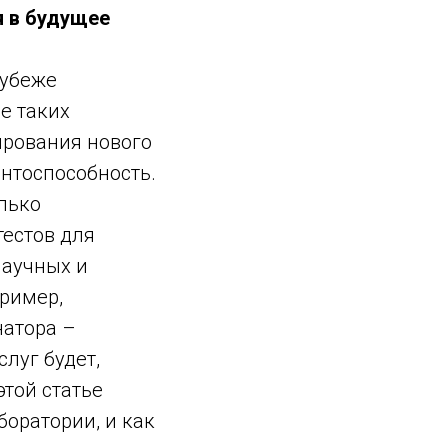
я в будущее
рубеже
е таких
ирования нового
ентоспособность.
лько
естов для
научных и
ример,
натора –
луг будет,
этой статье
оратории, и как