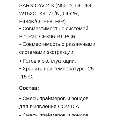
• Положительный контроль ДНК
SARS-CoV-2 S (N501Y, D614G,
RUO: DCOM401-Z (Bulk)
COVID-19.
W152C, K417T/N, L452R,
• Картридж.
E484K/Q, P681H/R).
• Ультрачистая вода для ПЦР.
• Совместимость с системой
• Активированный уголь.
Bio-Rad CFX96 RT-PCR.
Сертификаты:
• Совместимость с различными
системами экстракции.
KMFDS;
• Готов к эксплуатации.
CE-IVD.
• Хранить при температуре -25
Артикул:
-15 С.
COM401-Z
Состав:
• Смесь праймеров и зондов
для выявления COVID A.
• Смесь праймеров и зондов