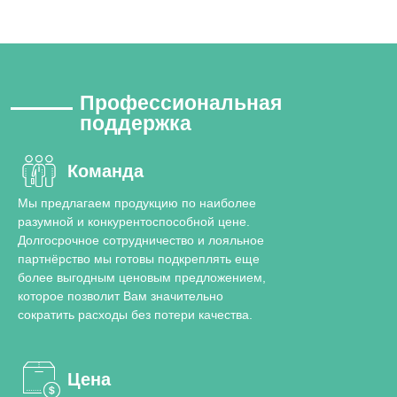
Kaira™ COVID-
Kaira 2019-nCoV
Профессиональная
19/Flu detection
Detection Kit
поддержка
kit
(RDM101-X)
Диагностический набор,
Команда
предназначенный для
Диагностический набор,
Мы предлагаем продукцию по наиболее
качественного выявления
разумной и конкурентоспособной цене.
предназначенный для
Долгосрочное сотрудничество и лояльное
антигена SARS-CoV-2 (ген
качественного выявления
партнёрство мы готовы подкреплять еще
RdRp, ген E), гриппа,
более выгодным ценовым предложением,
антигена SARS-CoV-2 (ген
которое позволит Вам значительно
вызванного вирусами групп A
RdRp, ген E) в образцах
сократить расходы без потери качества.
(inf A) и гриппа B (inf B), в
мазков, взятых из ротоглотки и
образцах мазков из
носоглотки, мокроты с
Цена
ротоглотки/ носоглотки,
помощью полимеразной