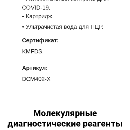
COVID-19.
• Картридж.
• Ультрачистая вода для ПЦР.
Сертификат:
KMFDS.
Артикул:
DCM402-X
Dr. PCR™ DiS 20K
Набор для сбора
Молекулярные
Direct Dr. PCR™
Dr. PCR™ Di 20K
SARS-CoV-2
слюны OPTOLANE
диагностические реагенты
SARS-CoV-2
COVID-19
Detection Kit