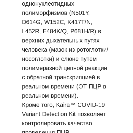
однонуклеотидных
полиморфизмов (N501Y,
D614G, W152C, K417T/N,
Характеристики:
L452R, E484K/Q, P681H/R) в
• Простые сбор и доставка
верхних дыхательных путях
Характеристики:
образцов.
человека (мазок из ротоглотки/
• Позволяет обнаружить гены-
• Есть индикатор объема слюны.
носоглотки) и слюне путем
мишени COVID-19 (ген RdRP).
• Предварительно заполненный
полимеразной цепной реакции
• Совместим с различными
нетоксичный стабилизирующий
с обратной транскрипцией в
системами экстракции.
буфер.
реальном времени (ОТ-ПЦР в
• Готов к эксплуатации.
Характеристики:
реальном времени).
• Хранить при температуре
Состав:
• Позволяет обнаружить гены-
Кроме того, Kaira™ COVID-19
-25 ~ 15 °C.
Характеристики:
• Коллекторная трубка (с
мишени SARS-CoV-2 (ген RdRP,
Variant Detection Kit позволяет
Состав:
воронкой).
ген ORF1a).
контролировать качество
• Позволяет обнаружить гены-
• Готов к эксплуатации.
• Трубка для раствора (с
проведения ПЦР.