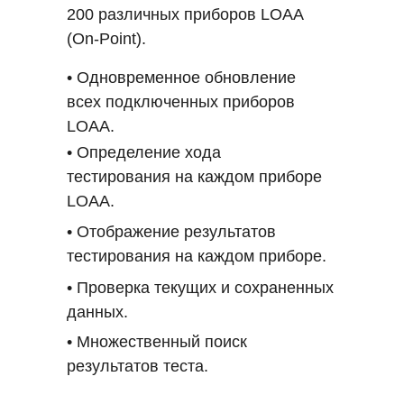
• Смесь для ПЦР 2X OneStep
200 различных приборов LOAA
Состав:
RT qPCR.
(On-Point).
• Смесь праймеров и зондов
• Положительный контроль
• Одновременное обновление
для выявления COVID и
ДНК COVID-nCoV.
всех подключенных приборов
гриппа.
• Ультрачистая вода для ПЦР.
LOAA.
• Смесь для ПЦР 2X OneStep RT
• Определение хода
Сертификаты:
qPCR.
тестирования на каждом приборе
KMFDS;
LOAA.
• Положительный контроль ДНК
CE-IVD;
• Отображение результатов
COVID.
FDA EUA;
тестирования на каждом приборе.
HAS (Singapore);
• Ультрачистая вода для ПЦР.
• Проверка текущих и сохраненных
COFEPRIS (Mexico);
данных.
CDSCO (India);
Сертификат:
• Множественный поиск
MOH (Indonesia).
результатов теста.
KMFDS;
Артикул:
CE-IVD.