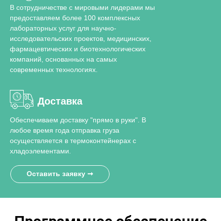
мокроты с помощью
В сотрудничестве с мировыми лидерами мы
цепной реакции в реальном
предоставляем более 100 комплексных
полимеразной цепной реакции
времени с обратной
лабораторных услуг для научно-
с обратной транскрипцией в
исследовательских проектов, медицинских,
транскрипцией (RT-qPCR).
фармацевтических и биотехнологических
режиме реального времени
компаний, основанных на самых
(RT-qPCR).
современных технологиях.
Доставка
Обеспечиваем доставку "прямо в руки". В
любое время года отправка груза
осуществляется в термоконтейнерах с
хладоэлементами.
Оставить заявку ➞
Характеристики:
• Детекция генов-мишеней
SARS-CoV-2 (ген RdRp, ген E).