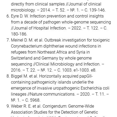
directly from clinical samples //Journal of clinical
microbiology. – 2014. – Т. 52. – №. 1. – С. 139-146.
Eyre D. W. Infection prevention and control insights
from a decade of pathogen whole-genome sequencing
//Journal of Hospital Infection. – 2022. – Т. 122. – С.
180-186.
Meinel D. M. et al. Outbreak investigation for toxigenic
Corynebacterium diphtheriae wound infections in
refugees from Northeast Africa and Syria in
Switzerland and Germany by whole genome
sequencing //Clinical Microbiology and Infection. –
2016. – Т. 22. – №. 12. – С. 1003. e1-1003. e8.
Biggel M. et al. Horizontally acquired papGII-
containing pathogenicity islands underlie the
emergence of invasive uropathogenic Escherichia coli
lineages //Nature communications. – 2020. – Т. 11. –
№. 1. – С. 5968.
Weber R. E. et al. Corrigendum: Genome-Wide
Association Studies for the Detection of Genetic