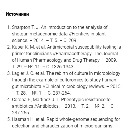
Источники
Sharpton T. J. An introduction to the analysis of
shotgun metagenomic data //Frontiers in plant
science. – 2014. – Т. 5. – С. 209.
Kuper K. M. et al. Antimicrobial susceptibility testing: a
primer for clinicians //Pharmacotherapy: The Journal
of Human Pharmacology and Drug Therapy. – 2009. –
Т. 29. – №. 11. – С. 1326-1343.
Lagier J. C. et al. The rebirth of culture in microbiology
through the example of culturomics to study human
gut microbiota //Clinical microbiology reviews. – 2015.
– Т. 28. – №. 1. – С. 237-264.
Corona F., Martinez J. L. Phenotypic resistance to
antibiotics //Antibiotics. – 2013. – Т. 2. – №. 2. – С.
237-255.
Hasman H. et al. Rapid whole-genome sequencing for
detection and characterization of microorganisms