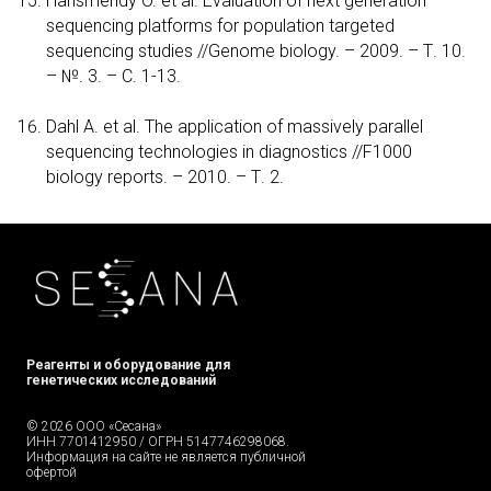
Harismendy O. et al. Evaluation of next generation
sequencing platforms for population targeted
sequencing studies //Genome biology. – 2009. – Т. 10.
– №. 3. – С. 1-13.
Dahl A. et al. The application of massively parallel
sequencing technologies in diagnostics //F1000
biology reports. – 2010. – Т. 2.
Реагенты и оборудование для
генетических исследований
© 2026 ООО «Сесана»
ИНН 7701412950 / ОГРН 5147746298068.
Информация на сайте не является публичной
офертой