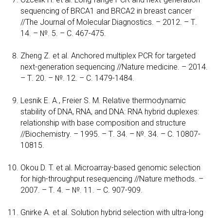
sequencing of BRCA1 and BRCA2 in breast cancer
//The Journal of Molecular Diagnostics. – 2012. – Т.
14. – №. 5. – С. 467-475.
Zheng Z. et al. Anchored multiplex PCR for targeted
next-generation sequencing //Nature medicine. – 2014.
– Т. 20. – №. 12. – С. 1479-1484.
Lesnik E. A., Freier S. M. Relative thermodynamic
stability of DNA, RNA, and DNA: RNA hybrid duplexes:
relationship with base composition and structure
//Biochemistry. – 1995. – Т. 34. – №. 34. – С. 10807-
10815.
Okou D. T. et al. Microarray-based genomic selection
for high-throughput resequencing //Nature methods. –
2007. – Т. 4. – №. 11. – С. 907-909.
Gnirke A. et al. Solution hybrid selection with ultra-long