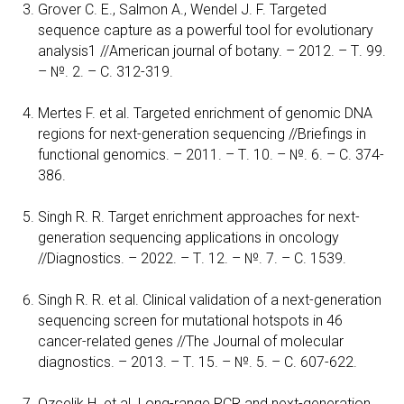
Grover C. E., Salmon A., Wendel J. F. Targeted
sequence capture as a powerful tool for evolutionary
analysis1 //American journal of botany. – 2012. – Т. 99.
– №. 2. – С. 312-319.
Mertes F. et al. Targeted enrichment of genomic DNA
regions for next-generation sequencing //Briefings in
functional genomics. – 2011. – Т. 10. – №. 6. – С. 374-
386.
Singh R. R. Target enrichment approaches for next-
generation sequencing applications in oncology
//Diagnostics. – 2022. – Т. 12. – №. 7. – С. 1539.
Singh R. R. et al. Clinical validation of a next-generation
sequencing screen for mutational hotspots in 46
cancer-related genes //The Journal of molecular
diagnostics. – 2013. – Т. 15. – №. 5. – С. 607-622.
Ozcelik H. et al. Long-range PCR and next-generation