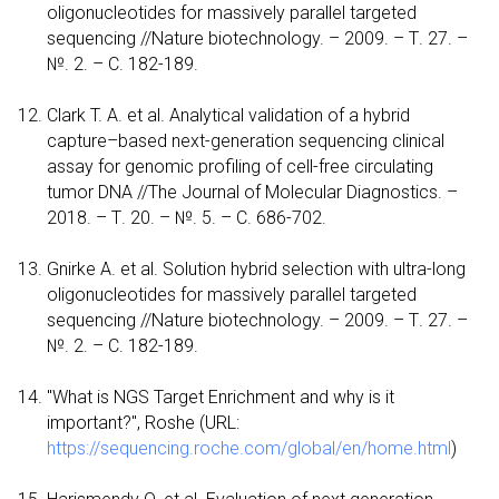
oligonucleotides for massively parallel targeted
sequencing //Nature biotechnology. – 2009. – Т. 27. –
№. 2. – С. 182-189.
Clark T. A. et al. Analytical validation of a hybrid
capture–based next-generation sequencing clinical
assay for genomic profiling of cell-free circulating
tumor DNA //The Journal of Molecular Diagnostics. –
2018. – Т. 20. – №. 5. – С. 686-702.
Gnirke A. et al. Solution hybrid selection with ultra-long
oligonucleotides for massively parallel targeted
sequencing //Nature biotechnology. – 2009. – Т. 27. –
№. 2. – С. 182-189.
"What is NGS Target Enrichment and why is it
important?", Roshe (URL:
https://sequencing.roche.com/global/en/home.html
)