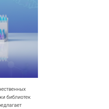
чественных
вки библиотек
редлагает