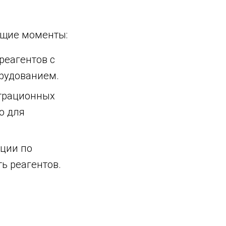
ющие моменты:
реагентов с
рудованием.
страционных
о для
ации по
ь реагентов.