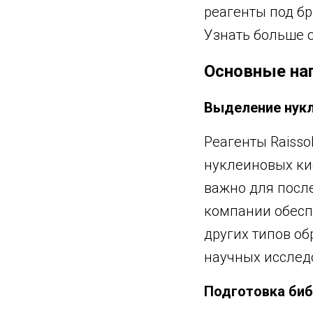
реагенты под бр
Узнать больше 
Основные нап
Выделение нук
Реагенты Raiss
нуклеиновых ки
важно для посл
компании обесп
других типов об
научных исслед
Подготовка биб