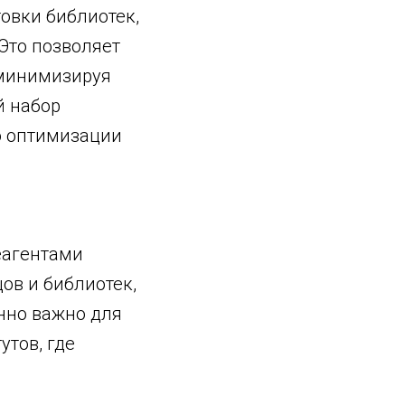
товки библиотек,
Это позволяет
 минимизируя
й набор
о оптимизации
еагентами
цов и библиотек,
енно важно для
тов, где