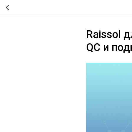
Raissol 
QC и под