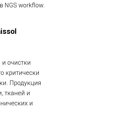
в NGS workflow.
issol
 и очистки
то критически
ки. Продукция
, тканей и
инических и