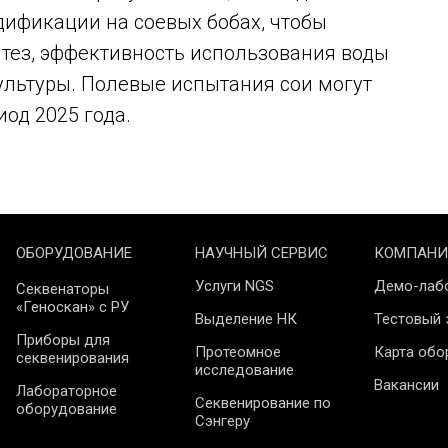
дификации на соевых бобах, чтобы
нтез, эффективность использования воды
ультуры. Полевые испытания сои могут
од 2025 года.
ОБОРУДОВАНИЕ
НАУЧНЫЙ СЕРВИС
КОМПАНИ
Услуги NGS
Демо-лаб
Секвенаторы
«Геноскан» с РУ
Выделение НК
Тестовый 
Приборы для
Протеомное
Карта обо
секвенирования
исследование
Вакансии
Лабораторное
Секвенирование по
оборудование
Сэнгеру